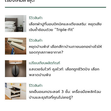
เรื่องใหม่ล่าสุด
รีวิวสินค้า
เลือกผ้าปูที่นอนปิคนิคและเตียงเสริม: หยุดเสีย
เงินซ้ำซ้อนด้วย “Triple-Fit”
รีวิวสินค้า
หยุดบ้านพัง! เลือกสีทาบ้านภายนอกอย่างไรให้
รอดทุกสภาพอากาศ?
เปรียบเทียบผลิตภัณฑ์
แสงวอร์มไวท์ คูลไวท์: เลือกถูกชีวิตปัง เลือก
พลาดบ้านพัง
รีวิวสินค้า
รถเข็นอเนกประสงค์ 3 ชั้น: เครื่องมือพลิกโฉม
บ้านและธุรกิจที่คุณไม่เคยรู้?