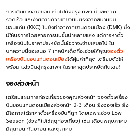
การเดินทางจากขอนแก่นไปยังกรุงเทพฯ นั้นสะดวก
รวดเร็ว และง่ายดายด้วยเที่ยวบินตรงจากสนามบิน
ขอนแก่น (KKC) ไปยังท่าอากาศยานดอนเมือง (DMK) ซึ่ง
มีให้บริการโดยสายการบินชั้นนำหลายแห่ง แต่การหาตั๋ว
เครื่องบินในราคาประหยัดนั้นใช่ว่าจะง่ายเสมอไป ใน
บทความนี้ขอเสนอ 7 เทคนิคเด็ดที่จะช่วยให้คุณ
จองตั๋ว
เครื่องบินขอนแก่นดอนเมือง
ได้คุ้มค่าที่สุด เตรียมตัวให้
พร้อม แล้วบินสู่กรุงเทพฯ ในราคาสุดประหยัดกันเลย!
จองล่วงหน้า
เตรียมแผนการท่องเที่ยวของคุณล่วงหน้า จองตั๋วเครื่อง
บินขอนแก่นดอนเมืองล่วงหน้า 2-3 เดือน ยิ่งจองเร็ว ยิ่ง
มีโอกาสได้ราคาตั๋วเครื่องบินที่ถูก โดยเฉพาะช่วง Low
Season (ช่วงที่ไม่ใช่ฤดูท่องเที่ยว) เช่น เดือนพฤษภาคม
มิถุนายน กันยายน และตุลาคม