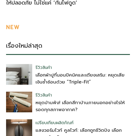
ให้ปลอดภัย ไม่ใช่แค่ ‘กันไฟดูด’
NEW
เรื่องใหม่ล่าสุด
รีวิวสินค้า
เลือกผ้าปูที่นอนปิคนิคและเตียงเสริม: หยุดเสีย
เงินซ้ำซ้อนด้วย “Triple-Fit”
รีวิวสินค้า
หยุดบ้านพัง! เลือกสีทาบ้านภายนอกอย่างไรให้
รอดทุกสภาพอากาศ?
เปรียบเทียบผลิตภัณฑ์
แสงวอร์มไวท์ คูลไวท์: เลือกถูกชีวิตปัง เลือก