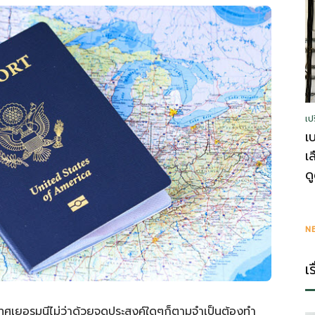
รู้
เป
วา
เ
เ
ด
ไร
N
เ
เทศเยอรมนีไม่ว่าด้วยจุดประสงค์ใดๆก็ตามจำเป็นต้องทำ
ตี้