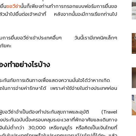
ื่น
ขอวีซ่า
นั้นก็เพียงท่านทำการกรอกแบบฟอร์มการยื่นขอ
นำไปยื่นต่อเจ้าหน้าที่ หลังจากนั้นจะมีการเรียกท่านไป
ับการยื่นขอวีซ่าเข้าประเทศอื่นๆ วันนี้เรามีเทคนิคเล็กๆ
ไทย
นภัยคะ
้องทำอย่างไรบ้าง
สบาย(ดอท)คอม
ะกันภัยการเดินทางเพื่อแสดงความมั่นใจได้ว่าหากเกิด
ารถในการจ่ายค่ารักษาได้ เพราะค่าใช้จ่ายในต่างประเทศค่อน
้นผู้ขอวีซ่าจำเป็นต้องทำประกันสุขภาพและอุบัติ (Travel
ระกันฉบับนี้จะครอบคลุมระยะเวลาที่พักอาศัยและเดินทาง
งินไม่ต่ำกว่า 30,000 เหรียญยูโร หรือคิดเป็นเงินไทยที่
ระกันในประเทศไทยหรือในประเทศเยอรมนี/ยุโรปก็ได้คะ แล้ว