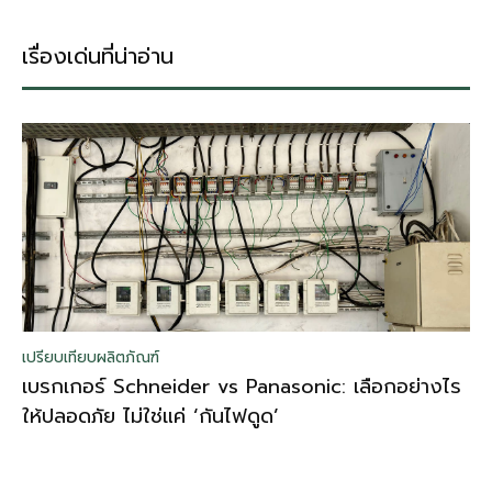
เรื่องเด่นที่น่าอ่าน
เปรียบเทียบผลิตภัณฑ์
เบรกเกอร์ Schneider vs Panasonic: เลือกอย่างไร
ให้ปลอดภัย ไม่ใช่แค่ ‘กันไฟดูด’