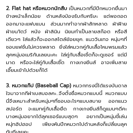
2. Flat hat หรือหมวกนักสืบ
เป็นหมวกที่มีปีกหมวกยื่นมา
ข้างหน้าเล็กน้อย ด้านหลังป่องรับกับศรีษะ แต่พอถอด
ออกมาจะแฟบแบน ส่วนมากทำจากผ้าสักหลาด ผ้าฝ้าย
ผ้าขนาัตว์ หนัง ผ้าลินิน นิยมทำเป็นลายสก๊อต หรือสี
เดียวๆ ใส่แล้วก็จะออกสไตล์ย้อยยุค. แนววินเทจ หนุ่มๆที่
ชอบแฟชั่นไม่ควรพลาด ยิ่งใส่หมวกคู่กับเสื้อไหมพรมแล้ว
ลุคหนุ่มอเมริกันเลยนะคะ ใส่คู่กับเสื้อเชิ้ตก็จะดูเซอร์ แต่มี
มาด หรือจะใส่คู่กับเสื้อเชิ๊ต กางเกงยีนส์ อาจเพิ่มสาย
เอี๊ยมเข้าไปด้วยก็ได้
3. หมวกแก๊ป (Baseball Cap)
หมวกทรงนี่ได้แรงบันดาล
ใจมาจากกีฬาเบสบอลคะ..จึงตั้งชื่อหมวกแบบนี้ หมวกแบบ
นี่จึงเหมาะสำหรับหนุ่มๆที่ชอบอะไรๆแบบสบาย ออกแนว
สปอร์ต จะแมทคู่กับเสื้อยืด กางเกงยีนส์ก็ดูแมนๆดีคะ
บางหนุ่มอยากได้ลุคเซอร์แบบสุดๆ อยากเป็นหนุ่มขี้เล่น
หนุ่ทฮิปฮอป เพียงหันปีกหมวกไปด้านหลังก็เปลี่ยนลุค
ทันทีเลยคะ