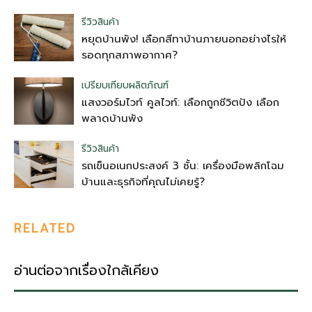
รีวิวสินค้า
หยุดบ้านพัง! เลือกสีทาบ้านภายนอกอย่างไรให้
รอดทุกสภาพอากาศ?
เปรียบเทียบผลิตภัณฑ์
แสงวอร์มไวท์ คูลไวท์: เลือกถูกชีวิตปัง เลือก
พลาดบ้านพัง
รีวิวสินค้า
รถเข็นอเนกประสงค์ 3 ชั้น: เครื่องมือพลิกโฉม
บ้านและธุรกิจที่คุณไม่เคยรู้?
RELATED
อ่านต่อจากเรื่องใกล้เคียง