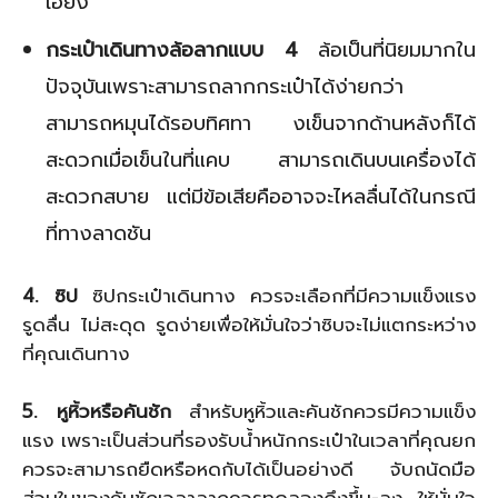
เอียง
กระเป๋าเดินทางล้อลากแบบ 4
ล้อเป็นที่นิยมมากใน
ปัจจุบันเพราะสามารถลากกระเป๋าได้ง่ายกว่า
สามารถหมุนได้รอบทิศทา งเข็นจากด้านหลังก็ได้
สะดวกเมื่อเข็นในที่แคบ สามารถเดินบนเครื่องได้
สะดวกสบาย แต่มีข้อเสียคืออาจจะไหลลื่นได้ในกรณี
ที่ทางลาดชัน
4. ซิป
ซิปกระเป๋าเดินทาง ควรจะเลือกที่มีความแข็งแรง
รูดลื่น ไม่สะดุด รูดง่ายเพื่อให้มั่นใจว่าซิบจะไม่แตกระหว่าง
ที่คุณเดินทาง
5. หูหิ้วหรือคันชัก
สำหรับหูหิ้วและคันชักควรมีความแข็ง
แรง เพราะเป็นส่วนที่รองรับน้ำหนักกระเป๋าในเวลาที่คุณยก
ควรจะสามารถยืดหรือหดกับได้เป็นอย่างดี จับถนัดมือ
ส่วนในของคันชักเวลาลากควรทดลองดึงขึ้น-ลง ให้มั่นใจ