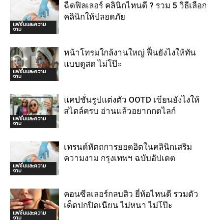
ฉีดฟิลเลอร์ คลินิกไหนดี ? รวม 5 วิธีเลือก
คลินิกให้ปลอดภัย
แฟชั่นและความ
งาม
หน้าโทรมใกล้งานใหญ่ ฟื้นยังไงให้ทัน
แบบดูสด ไม่โป๊ะ
แฟชั่นและความ
งาม
แคปชั่นรูปแต่งตัว OOTD เขียนยังไงให้
สไตล์ครบ อ่านแล้วอยากกดไลก์
แฟชั่นและความ
งาม
เทรนด์หัตถการยอดฮิตในคลินิกเสริม
ความงาม กรุงเทพฯ ฉบับอัปเดต
แฟชั่นและความ
งาม
คอนซีลเลอร์กลบสิว ยี่ห้อไหนดี รวมตัว
เด็ดปกปิดเนียน ไม่หนา ไม่โป๊ะ
แฟชั่นและความ
งาม