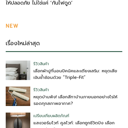
ให้ปลอดภัย ไม่ใช่แค่ ‘กันไฟดูด’
NEW
เรื่องใหม่ล่าสุด
รีวิวสินค้า
เลือกผ้าปูที่นอนปิคนิคและเตียงเสริม: หยุดเสีย
เงินซ้ำซ้อนด้วย “Triple-Fit”
รีวิวสินค้า
หยุดบ้านพัง! เลือกสีทาบ้านภายนอกอย่างไรให้
รอดทุกสภาพอากาศ?
เปรียบเทียบผลิตภัณฑ์
แสงวอร์มไวท์ คูลไวท์: เลือกถูกชีวิตปัง เลือก