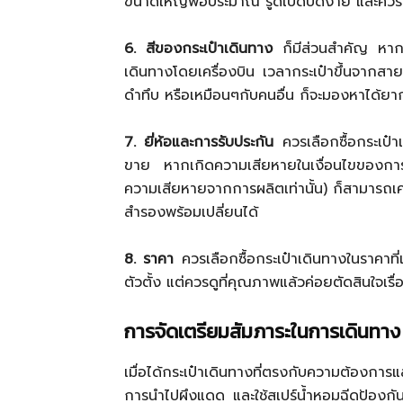
ขนาดใหญ่พอประมาณ รูดเปิดปิดง่าย และควรเป็น
6. สีของกระเป๋าเดินทาง
ก็มีส่วนสำคัญ หากเล
เดินทางโดยเครื่องบิน เวลากระเป๋าขึ้นจากสา
ดำทึบ หรือเหมือนๆกับคนอื่น ก็จะมองหาได้ยา
7. ยี่ห้อและการรับประกัน
ควรเลือกซื้อกระเป๋าเ
ขาย หากเกิดความเสียหายในเงื่อนไขของการประ
ความเสียหายจากการผลิตเท่านั้น) ก็สามารถเคล
สำรองพร้อมเปลี่ยนได้
8. ราคา
ควรเลือกซื้อกระเป๋าเดินทางในราคาที
ตัวตั้ง แต่ควรดูที่คุณภาพแล้วค่อยตัดสินใจเรื
การจัดเตรียมสัมภาระในการเดินทาง
เมื่อได้กระเป๋าเดินทางที่ตรงกับความต้องกา
การนำไปผึงแดด และใช้สเปร์น้ำหอมฉีดป้องกันกล