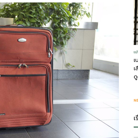
รู้
เป
วา
เ
เ
ด
ไร
N
เ
ตี้