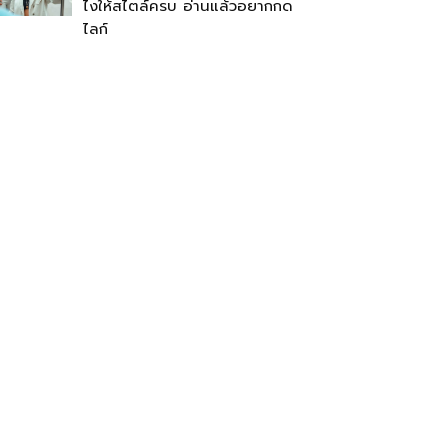
ไงให้สไตล์ครบ อ่านแล้วอยากกด
ไลก์