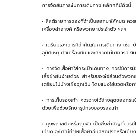
การจัดสัมภาระในการเดินทาง หลักๆก็มีดังนี้
• ลิสต์รายการของที่จำเป็นออกมาให้หมด ควรเอาแ
เครื่องสำอางค์ หรือพวกยาประจำตัว ฯลฯ
• เตรียมเอกสารที่สำคัญในการเดินทาง เช่น บ
อุบัติเหตุ ตั๋วเครื่องบิน และที่ขาดไม่ได้ควรมีเ
• การจัดเสื้อผ้าใส่กระเป๋าเดินทาง ควรใช้การม้
เสื้อผ้ายับง่ายด้วย สำหรับของใช้ส่วนตัวพวกย
เตรียมไปบ้างเผื่อฉุกเฉิน โดยแบ่งใส่ขวดหรือภาช
• การเก็บรองเท้า ควรวางไว้ล่างสุดของกระเป
ด้วยเพื่อช่วยรักษารูปทรงของรองเท้า
• ถุงพลาสติกหรือถุงผ้า เป็นสิ่งสำคัญที่ควรมีไว้
เปียก จะได้ไม่ทำให้เสื้อผ้าอื่นๆสกปรกหรือเปี