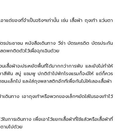
ต่ของที่จำเป็นจริงๆเท่านั้น เช่น เสื้อผ้า ถุงเท้า แว่นตา
ัตรประชาชน หนังสือเดินทาง วีซ่า บัตรเครดิต บัตรประกัน
งินสดพกติดตัวไว้เผื่อฉุกเฉินด้วย
วนเสื้อผ้าจะประหยัดพื้นที่ได้มากกว่าการพับ และยังไม่ทำให้
าสีฟัน สบู่ แชมพู ปกติถ้าไปพักโรงแรมก็จะมีให้ แต่ก็ควร
นะเล็กไป และใส่ถุงพลาสติกอีกทีเพื่อกันไม่ให้เลอะเสื้อผ้า
๋าเดินทาง เอาถุงเท้าหรือพวกของเล็กๆยัดใส่ในรองเท้าไว้
ในการเดินทาง เพื่อเอาไว้แยกเสื้อผ้าที่ใช้แล้วหรือเสื้อผ้าที่
ยกตามไปด้วย