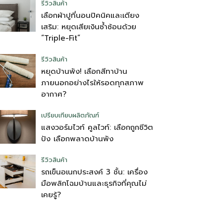
รีวิวสินค้า
เลือกผ้าปูที่นอนปิคนิคและเตียง
เสริม: หยุดเสียเงินซ้ำซ้อนด้วย
“Triple-Fit”
รีวิวสินค้า
หยุดบ้านพัง! เลือกสีทาบ้าน
ภายนอกอย่างไรให้รอดทุกสภาพ
อากาศ?
เปรียบเทียบผลิตภัณฑ์
แสงวอร์มไวท์ คูลไวท์: เลือกถูกชีวิต
ปัง เลือกพลาดบ้านพัง
รีวิวสินค้า
รถเข็นอเนกประสงค์ 3 ชั้น: เครื่อง
มือพลิกโฉมบ้านและธุรกิจที่คุณไม่
เคยรู้?