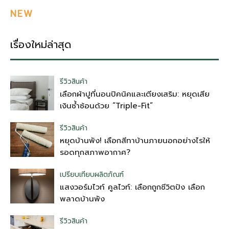
NEW
เรื่องใหม่ล่าสุด
รีวิวสินค้า
เลือกผ้าปูที่นอนปิคนิคและเตียงเสริม: หยุดเสีย
เงินซ้ำซ้อนด้วย “Triple-Fit”
รีวิวสินค้า
หยุดบ้านพัง! เลือกสีทาบ้านภายนอกอย่างไรให้
รอดทุกสภาพอากาศ?
เปรียบเทียบผลิตภัณฑ์
แสงวอร์มไวท์ คูลไวท์: เลือกถูกชีวิตปัง เลือก
พลาดบ้านพัง
รีวิวสินค้า