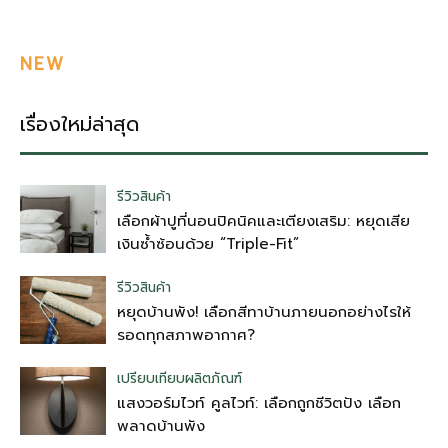
NEW
เรื่องใหม่ล่าสุด
รีวิวสินค้า
เลือกผ้าปูที่นอนปิคนิคและเตียงเสริม: หยุดเสีย
เงินซ้ำซ้อนด้วย “Triple-Fit”
รีวิวสินค้า
หยุดบ้านพัง! เลือกสีทาบ้านภายนอกอย่างไรให้
รอดทุกสภาพอากาศ?
เปรียบเทียบผลิตภัณฑ์
แสงวอร์มไวท์ คูลไวท์: เลือกถูกชีวิตปัง เลือก
พลาดบ้านพัง