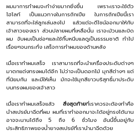
ผมมาการทำผมจะทำง่ายมากยิ่งขึ้น เพราะเราจะใช้ตัว
ไฮไลท์ เป็นแนวทางในการถักเปีย ในการถักเปียนี้เรา
สามารถที่จะใส่ลูกเล่นลงไป แล้วแต่จะดีไซน์ออกมาให้กับ
เจ้าสาวของเรา ส่วนปลายผมที่เหลือนั้น เราจะม้วนและบิด
ผม จับผมเป็นช่อๆและใช้กิ๊บหนีบแลดูเป็นธรรมชาติ ทำไป
เรื่อยๆจนกระทั่ง เสร็จการทำผมของด้านหลัง
เมื่อเราทำผมเสร็จ เราสามารถที่จะนำเครื่องประดับต่างๆ
มาตกแต่งทรงผมได้อีก ไม่ว่าจะเป็นดอกไม้ มุกสีต่างๆ แต่
ที่นิยมกัน และมีให้เห็น มักจะใช้มุกสีขาวบริสุทธิ์มาประดับ
บนทรงผมของเจ้าสาว
เมื่อเราทำผมเสร็จแล้ว
สิ่งสุดท้าย
ที่เราควรจะต้องทำคือ
นำสเปรย์มาฉีดที่ผม ผมที่เราทำออกมาจะได้อยู่ทรงได้นาน
อาจจะนานได้ถึง 5 ถึง 6 ชั่วโมง อันนี้ขึ้นอยู่กับ
ประสิทธิภาพของน้ำยางสเปรย์ที่เรานำมาฉีดด้วย