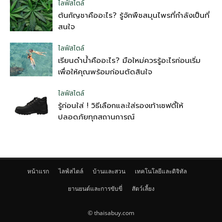
ไลฟ์สไตล์
ต้นกัญชาคืออะไร? รู้จักพืชสมุนไพรที่กำลังเป็นที่
สนใจ
ไลฟ์สไตล์
เรียนดำน้ำคืออะไร? มือใหม่ควรรู้อะไรก่อนเริ่ม
เพื่อให้คุณพร้อมก่อนตัดสินใจ
ไลฟ์สไตล์
รู้ก่อนใส่ ! วิธีเลือกและใส่รองเท้าเซฟตี้ให้
ปลอดภัยทุกสถานการณ์
หน้าแรก
ไลฟ์สไตล์
บ้านและสวน
เทคโนโลยีและดิจิทัล
ยานยนต์และการขับขี่
สัตว์เลี้ยง
© thaisabuy.com