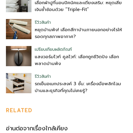
เลือกผ้าปูที่นอนปิคนิคและเตียงเสริม: หยุดเสีย
เงินซ้ำซ้อนด้วย “Triple-Fit”
รีวิวสินค้า
หยุดบ้านพัง! เลือกสีทาบ้านภายนอกอย่างไรให้
รอดทุกสภาพอากาศ?
เปรียบเทียบผลิตภัณฑ์
แสงวอร์มไวท์ คูลไวท์: เลือกถูกชีวิตปัง เลือก
พลาดบ้านพัง
รีวิวสินค้า
รถเข็นอเนกประสงค์ 3 ชั้น: เครื่องมือพลิกโฉม
บ้านและธุรกิจที่คุณไม่เคยรู้?
RELATED
อ่านต่อจากเรื่องใกล้เคียง