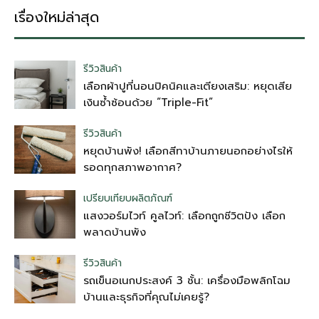
เรื่องใหม่ล่าสุด
รีวิวสินค้า
เลือกผ้าปูที่นอนปิคนิคและเตียงเสริม: หยุดเสีย
เงินซ้ำซ้อนด้วย “Triple-Fit”
รีวิวสินค้า
หยุดบ้านพัง! เลือกสีทาบ้านภายนอกอย่างไรให้
รอดทุกสภาพอากาศ?
เปรียบเทียบผลิตภัณฑ์
แสงวอร์มไวท์ คูลไวท์: เลือกถูกชีวิตปัง เลือก
พลาดบ้านพัง
รีวิวสินค้า
รถเข็นอเนกประสงค์ 3 ชั้น: เครื่องมือพลิกโฉม
บ้านและธุรกิจที่คุณไม่เคยรู้?