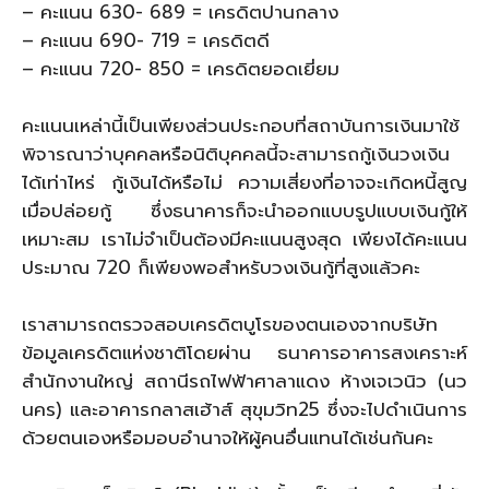
– คะแนน 630- 689 = เครดิตปานกลาง
– คะแนน 690- 719 = เครดิตดี
– คะแนน 720- 850 = เครดิตยอดเยี่ยม
คะแนนเหล่านี้เป็นเพียงส่วนประกอบที่สถาบันการเงินมาใช้
พิจารณาว่าบุคคลหรือนิติบุคคลนี้จะสามารถกู้เงินวงเงิน
ได้เท่าไหร่ กู้เงินได้หรือไม่ ความเสี่ยงที่อาจจะเกิดหนี้สูญ
เมื่อปล่อยกู้ ซึ่งธนาคารก็จะนำออกแบบรูปแบบเงินกู้ให้
เหมาะสม เราไม่จำเป็นต้องมีคะแนนสูงสุด เพียงได้คะแนน
ประมาณ 720 ก็เพียงพอสำหรับวงเงินกู้ที่สูงแล้วคะ
เราสามารถตรวจสอบเครดิตบูโรของตนเองจากบริษัท
ข้อมูลเครดิตแห่งชาติโดยผ่าน ธนาคารอาคารสงเคราะห์
สำนักงานใหญ่ สถานีรถไฟฟ้าศาลาแดง ห้างเจเวนิว (นว
นคร) และอาคารกลาสเฮ้าส์ สุขุมวิท25 ซึ่งจะไปดำเนินการ
ด้วยตนเองหรือมอบอำนาจให้ผู้คนอื่นแทนได้เช่นกันคะ