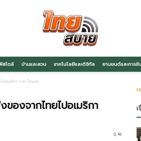
ฟ์สไตล์
บ้านและสวน
เทคโนโลยีและดิจิทัล
ยานยนต์และการขับข
สาระ
ทยไปอเมริกา ราคาไม่แพง
F
รส่งของจากไทยไปอเมริกา
เร
น่า
42