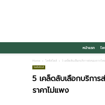
หน้าแรก
ไล
Home
ไลฟ์สไตล์
5 เคล็ดลับเลือกบริการส่งของจากไ
ไลฟ์สไตล์
5 เคล็ดลับเลือกบริกา
ราคาไม่แพง