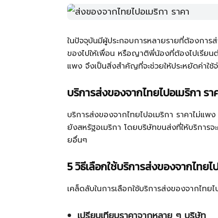
ในปัจจุบันมีผู้ประกอบการหลายรายที่ต้องการ
ของไปให้เพื่อน หรือญาติพี่น้องที่ต้องไปเรียนต
แพง จึงเป็นสิ่งสำคัญที่จะช่วยให้ประหยัดค่าใช้
บริการส่งของจากไทยไปอเมริกา ราค
บริการส่งของจากไทยไปอเมริกา ราคาไม่แพง ค
ยังสหรัฐอเมริกา โดยบริษัทขนส่งที่ให้บริการจะ
ยอื่นๆ
5 วิธีเลือกใช้บริการส่งของจากไทยไ
เคล็ดลับในการเลือกใช้บริการส่งของจากไทยไปอ
เปรียบเทียบราคาจากหลาย ๆ บริษัท