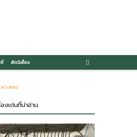
ี่
สัตว์เลี้ยง
EATURED
ื่องเด่นที่น่าอ่าน