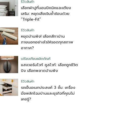
รีวิวสินค้า
เลือกผ้าปูที่นอนปิคนิคและเตียง
เสริม: หยุดเสียเงินซ้ำซ้อนด้วย
“Triple-Fit”
รีวิวสินค้า
หยุดบ้านพัง! เลือกสีทาบ้าน
ภายนอกอย่างไรให้รอดทุกสภาพ
อากาศ?
เปรียบเทียบผลิตภัณฑ์
แสงวอร์มไวท์ คูลไวท์: เลือกถูกชีวิต
ปัง เลือกพลาดบ้านพัง
รีวิวสินค้า
รถเข็นอเนกประสงค์ 3 ชั้น: เครื่อง
มือพลิกโฉมบ้านและธุรกิจที่คุณไม่
เคยรู้?