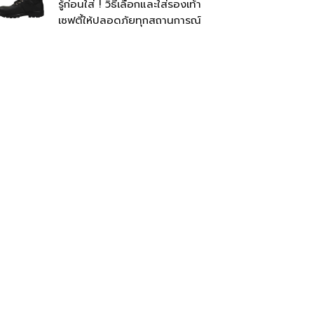
รู้ก่อนใส่ ! วิธีเลือกและใส่รองเท้า
เซฟตี้ให้ปลอดภัยทุกสถานการณ์