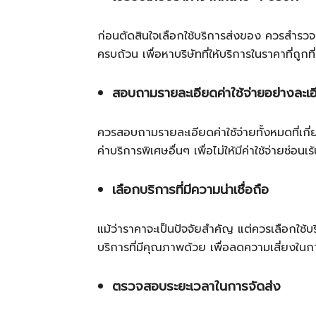
ก่อนตัดสินใจเลือกใช้บริการส่งของ ควรสำรวจ
ครบถ้วน เพื่อหาบริษัทที่ให้บริการในราคาที่ถูกที
สอบถามรายละเอียดค่าใช้จ่ายอย่างละเ
ควรสอบถามรายละเอียดค่าใช้จ่ายทั้งหมดที่เกี่
ค่าบริการพิเศษอื่นๆ เพื่อไม่ให้มีค่าใช้จ่ายซ่อนเร
เลือกบริการที่มีความน่าเชื่อถือ
แม้ว่าราคาจะเป็นปัจจัยสำคัญ แต่ควรเลือกใช้บร
บริการที่มีคุณภาพด้วย เพื่อลดความเสี่ยงใ
ตรวจสอบระยะเวลาในการจัดส่ง