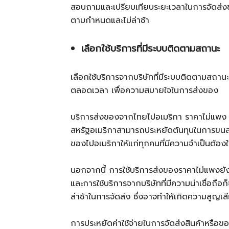
สอบถามและเปรียบเทียบระยะเวลาในการจัดส่งของ
ตามกำหนดและไม่ล่าช้า
เลือกใช้บริการที่มีระบบติดตามสถานะ
เลือกใช้บริการจากบริษัทที่มีระบบติดตามสถาน
ตลอดเวลา เพื่อความสบายใจในการส่งของ
บริการส่งของจากไทยไปอเมริกา ราคาไม่แพง 
สหรัฐอเมริกาสามารถประหยัดต้นทุนในการขนส่ง
ของไปอเมริกาให้แก่ทุกคนที่มีความจำเป็นต้องใ
นอกจากนี้ การใช้บริการส่งของราคาไม่แพงยัง
และการใช้บริการจากบริษัทที่มีความน่าเชื่อ
ล่าช้าในการจัดส่ง ซึ่งอาจทำให้เกิดความสูญเสี
การประหยัดค่าใช้จ่ายในการจัดส่งสินค้าหรือข