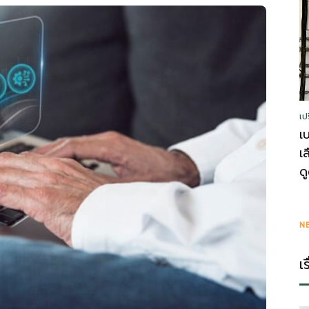
รู้
เป
วา
เ
เ
ด
ไร
N
เ
ตี้