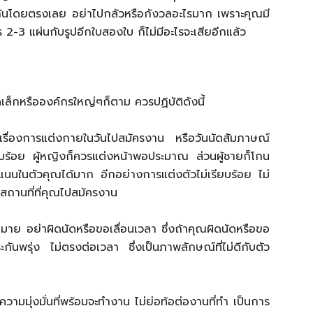
กันโดยตรงเลย อย่าไปกลัวหรือกังวลอะไรมาก เพราะคุณมี
-3 แผ่นกับรูปอีกใบสองใบ ก็ไม่มีอะไรจะเสียอีกแล้ว
เล็กหรือองค์กรใหญ่ๆก็ตาม ควรปฏิบัติดังนี้
ื่องการแต่งกายในวันไปสมัครงาน หรือวันนัดสัมภาษณ์
บร้อย ผู้หญิงก็ควรแต่งหน้าพอประมาณ ส่วนผู้ชายก็โกน
มคะแนนในตัวคุณได้มาก อีกอย่างการแต่งตัวไม่เรียบร้อย ไม่
ือสถานที่ที่คุณไปสมัครงาน
าย อย่าผิดนัดหรือขอเลื่อนเวลา ซึ่งถ้าคุณผิดนัดหรือขอ
ันพรุ่ง ไม่ตรงต่อเวลา ซึ่งเป็นภาพลักษณ์ที่ไม่ดีกับตัว
มมุ่งมั่นที่พร้อมจะทำงาน ไม่ย่อท้อต่องานที่ทำ เป็นการ