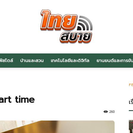
ฟ์สไตล์
บ้านและสวน
เทคโนโลยีและดิจิทัล
ยานยนต์และการขับข
สาระ
F
art time
เร
น่า
260