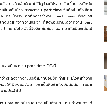
ดนโยบายรัดเข็มขัดมาใช้ก็ดูท่าจะไม่รอด ในเมื่อประหยัดกัน
างอื่นๆกันบ้าง การหา
งาน part time
จึงถือเป็นตัวเลือก
เงินในกระเป๋าเรา อีกทั้งการทำงาน part time ก็ยังช่วย
กเกิดปัญหาจากงานประจำ ก็ยังพอมีรายได้จากงาน part
 time ยังไง วันนี้จึงมีเคล็ดลับมาบอก ว่ากันเป็นสเต็ปไป
ไทย
สบาย(ดอท)คอม
่อนลงมือหางาน part time มีดังนี้
าว่างหลังจากงานประจำมากน้อยซักเท่าไหร่ มีเวลาทำงาน
กผ่อนให้เพียงพอด้วย เวลาเป็นสิ่งสำคัญอันดับต้นๆ เพราะ
องานประจำได้
rt time ที่จะสมัคร เช่น งานเป็นลักษณะไหน ทำงานตั้งแต่