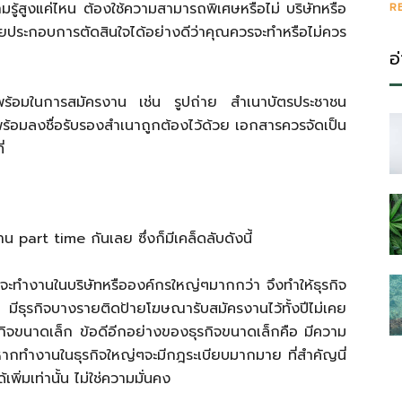
ามรู้สูงแค่ไหน ต้องใช้ความสามารถพิเศษหรือไม่ บริษัทหรือ
R
่วยประกอบการตัดสินใจได้อย่างดีว่าคุณควรจะทำหรือไม่ควร
อ
พร้อมในการสมัครงาน เช่น รูปถ่าย สำเนาบัตรประชาชน
ร้อมลงชื่อรับรองสำเนาถูกต้องไว้ด้วย เอกสารควรจัดเป็น
่
น part time กันเลย ซึ่งก็มีเคล็ดลับดังนี้
่จะทำงานในบริษัทหรือองค์กรใหญ่ๆมากกว่า จึงทำให้ธุรกิจ
 มีธุรกิจบางรายติดป้ายโฆษณารับสมัครงานไว้ทั้งปีไม่เคย
รกิจขนาดเล็ก ข้อดีอีกอย่างของธุรกิจขนาดเล็กคือ มีความ
หากทำงานในธุรกิจใหญ่ๆจะมีกฎระเบียบมากมาย ที่สำคัญนี่
่มเท่านั้น ไม่ใช่ความมั่นคง