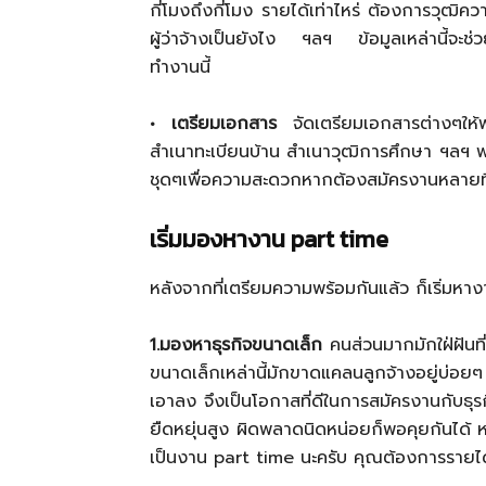
กี่โมงถึงกี่โมง รายได้เท่าไหร่ ต้องการวุฒิคว
ผู้ว่าจ้างเป็นยังไง ฯลฯ ข้อมูลเหล่านี้จะช
ทำงานนี้
• เตรียมเอกสาร
จัดเตรียมเอกสารต่างๆให้
สำเนาทะเบียนบ้าน สำเนาวุฒิการศึกษา ฯลฯ พ
ชุดๆเพื่อความสะดวกหากต้องสมัครงานหลายที
เริ่มมองหางาน part time
หลังจากที่เตรียมความพร้อมกันแล้ว ก็เริ่มหางา
1.มองหาธุรกิจขนาดเล็ก
คนส่วนมากมักใฝ่ฝันที
ขนาดเล็กเหล่านี้มักขาดแคลนลูกจ้างอยู่บ่อยๆ
เอาลง จึงเป็นโอกาสที่ดีในการสมัครงานกับธุ
ยืดหยุ่นสูง ผิดพลาดนิดหน่อยก็พอคุยกันได้ 
เป็นงาน part time นะครับ คุณต้องการรายได้เพิ