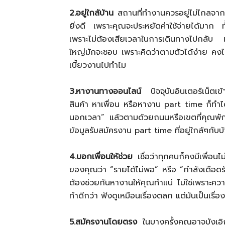
2.อยู่ใกล้บ้าน
สถานที่ทำงานควรอยู่ไม่ไกลจาก
ยิ่งดี เพราะคุณจะประหยัดค่าใช้จ่ายได้มาก ท
เพราะไม่ต้องเสียเวลาในการเดินทางไปกลับ แล
ใหญ่มักจะชอบ เพราะคิดว่าตามตัวได้ง่าย คงไม
เบี้ยวงานไปทำไม
3.หางานทางออนไลน์
ปัจจุบันอินเตอร์เน็ตเข
สินค้า หาเพื่อน หรือหางาน part time ก็ทำ
นอกเวลา” แล้วตามด้วยถนนหรือเขตที่คุณพัก
ข้อมูลรับสมัครงาน part time ที่อยู่ใกล้ๆกับ
4.บอกเพื่อนให้ช่วย
เชื่อว่าทุกคนก็คงมีเพื่อนไ
ของคุณว่า “รายได้ไม่พอ” หรือ “กำลังเดือ
ต้องช่วยกันหางานให้คุณทำแน่ ไม่ใช่เพราะควา
ทำดีกว่า ฟังดูเหมือนเรื่องตลก แต่มันเป็นเรื่อ
5.สมัครงานโดยตรง
ในบางครั้งคุณอาจบังเอ