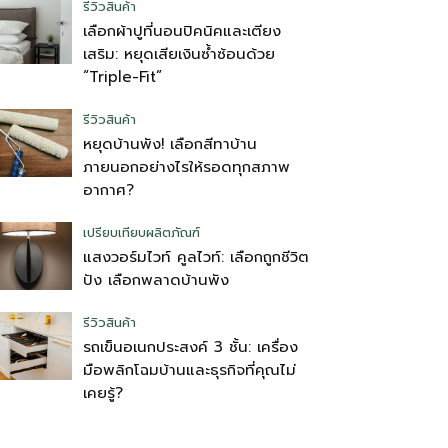
รีวิวสินค้า
เลือกผ้าปูที่นอนปิคนิคและเตียง
เสริม: หยุดเสียเงินซ้ำซ้อนด้วย
“Triple-Fit”
รีวิวสินค้า
หยุดบ้านพัง! เลือกสีทาบ้าน
ภายนอกอย่างไรให้รอดทุกสภาพ
อากาศ?
เปรียบเทียบผลิตภัณฑ์
แสงวอร์มไวท์ คูลไวท์: เลือกถูกชีวิต
ปัง เลือกพลาดบ้านพัง
รีวิวสินค้า
รถเข็นอเนกประสงค์ 3 ชั้น: เครื่อง
มือพลิกโฉมบ้านและธุรกิจที่คุณไม่
เคยรู้?