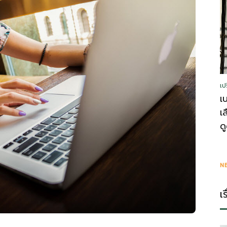
รู้
เป
วา
เ
เ
ด
ไร
N
เ
ตี้