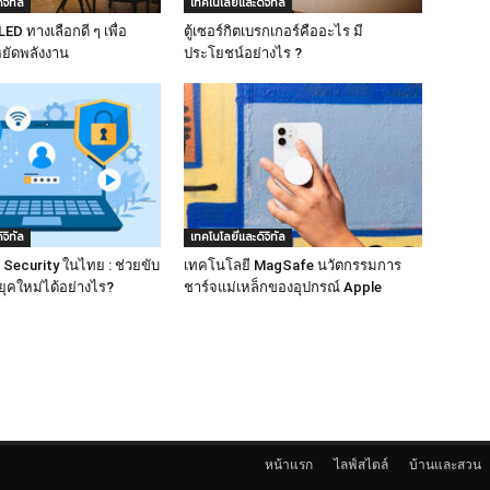
จิทัล
เทคโนโลยีและดิจิทัล
D ทางเลือกดี ๆ เพื่อ
ตู้เซอร์กิตเบรกเกอร์คืออะไร มี
ยัดพลังงาน
ประโยชน์อย่างไร ?
จิทัล
เทคโนโลยีและดิจิทัล
 Security ในไทย : ช่วยขับ
เทคโนโลยี MagSafe นวัตกรรมการ
จยุคใหม่ได้อย่างไร?
ชาร์จแม่เหล็กของอุปกรณ์ Apple
หน้าแรก
ไลฟ์สไตล์
บ้านและสวน