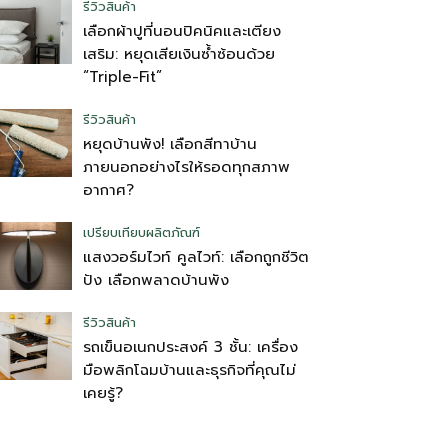
รีวิวสินค้า
เลือกผ้าปูที่นอนปิคนิคและเตียง
เสริม: หยุดเสียเงินซ้ำซ้อนด้วย
“Triple-Fit”
รีวิวสินค้า
หยุดบ้านพัง! เลือกสีทาบ้าน
ภายนอกอย่างไรให้รอดทุกสภาพ
อากาศ?
เปรียบเทียบผลิตภัณฑ์
แสงวอร์มไวท์ คูลไวท์: เลือกถูกชีวิต
ปัง เลือกพลาดบ้านพัง
รีวิวสินค้า
รถเข็นอเนกประสงค์ 3 ชั้น: เครื่อง
มือพลิกโฉมบ้านและธุรกิจที่คุณไม่
เคยรู้?