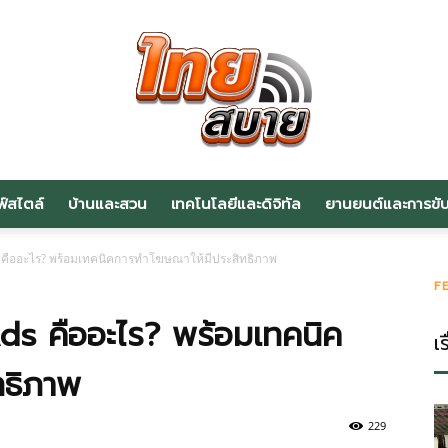
ฟ์สไตล์
บ้านและสวน
เทคโนโลยีและดิจิทัล
ยานยนต์และการขับข
สาระ
s คืออะไร? พร้อมเทคนิคการทำโฆษณาให้มีประสิทธิภาพ
F
Ads คืออะไร? พร้อมเทคนิค
เร
ทธิภาพ
น่า
229