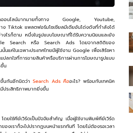
การตลาดออนไลน์มากมายทั้งทาง Google, Youtube,
ง Tiktok แพลตฟอร์มโซเชียลมีเดียอันโด่งดังที่กำลังได้
งไรก็ตาม หนึ่งในรูปแบบโฆษณาที่ได้รับความนิยมและยัง
ไทย
 Google Search หรือ Search Ads โดยจากสถิติของ
ั้นแค่ในเฉพาะประเทศไทยมีผู้ใช้งาน Google เพื่อเสิร์ชหา
ม่แปลกใจที่การขายสินค้าหรือบริการผ่านการโฆษณารูปแบบ
ขึ้น
สบาย(ดอท)คอม
ขึ้นกันอีกนิดว่า
Search Ads คือ
อะไร? พร้อมกับเทคนิค
ีประสิทธิภาพมากยิ่งขึ้น
ีย์เวิร์ดเป็นปัจจัยสำคัญ เมื่อผู้ใช้งานพิมพ์คีย์เวิร์ด
าของเราก็จะไปปรากฏบนหน้าแรกทันที โดยไม่ต้องรอเวลา