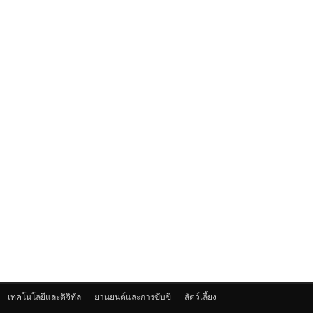
เทคโนโลยีและดิจิทัล
ยานยนต์และการขับขี่
สัตว์เลี้ยง