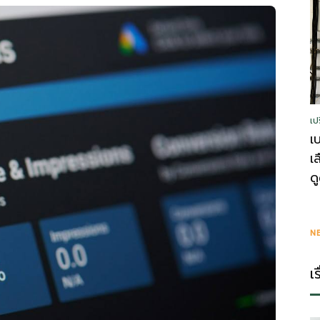
รู้
เป
วา
เ
เ
ด
ไร
N
เ
ตี้