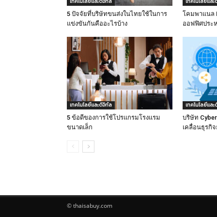
เทคโนโลยีและดิจิทัล
เทคโนโลยีและดิ
5 ปัจจัยที่บริษัทขนส่งในไทยใช้ในการ
โคมพาแนล LE
แข่งขันกันคืออะไรบ้าง
ออฟฟิศประห
เทคโนโลยีและดิจิทัล
เทคโนโลยีและดิ
5 ข้อดีของการใช้โปรแกรมโรงแรม
บริษัท Cyber
ขนาดเล็ก
เคลื่อนธุรกิ
© thaisabuy.com