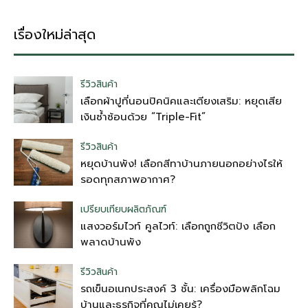
เรื่องใหม่ล่าสุด
รีวิวสินค้า
เลือกผ้าปูที่นอนปิคนิคและเตียงเสริม: หยุดเสีย
เงินซ้ำซ้อนด้วย “Triple-Fit”
รีวิวสินค้า
หยุดบ้านพัง! เลือกสีทาบ้านภายนอกอย่างไรให้
รอดทุกสภาพอากาศ?
เปรียบเทียบผลิตภัณฑ์
แสงวอร์มไวท์ คูลไวท์: เลือกถูกชีวิตปัง เลือก
พลาดบ้านพัง
รีวิวสินค้า
รถเข็นอเนกประสงค์ 3 ชั้น: เครื่องมือพลิกโฉม
บ้านและธุรกิจที่คุณไม่เคยรู้?