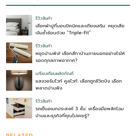
รีวิวสินค้า
เลือกผ้าปูที่นอนปิคนิคและเตียงเสริม: หยุดเสีย
เงินซ้ำซ้อนด้วย “Triple-Fit”
รีวิวสินค้า
หยุดบ้านพัง! เลือกสีทาบ้านภายนอกอย่างไรให้
รอดทุกสภาพอากาศ?
เปรียบเทียบผลิตภัณฑ์
แสงวอร์มไวท์ คูลไวท์: เลือกถูกชีวิตปัง เลือก
พลาดบ้านพัง
รีวิวสินค้า
รถเข็นอเนกประสงค์ 3 ชั้น: เครื่องมือพลิกโฉม
บ้านและธุรกิจที่คุณไม่เคยรู้?
RELATED