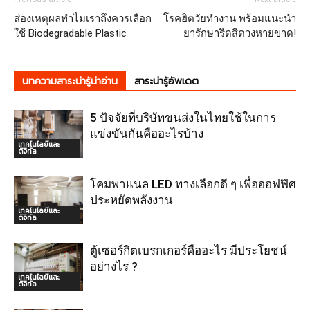
ส่องเหตุผลทำไมเราถึงควรเลือก
โรคฮิตวัยทำงาน พร้อมแนะนำ
ใช้ Biodegradable Plastic
ยารักษาริดสีดวงหายขาด!
บทความสาระน่ารู้น่าอ่าน
สาระน่ารู้อัพเดต
5 ปัจจัยที่บริษัทขนส่งในไทยใช้ในการ
แข่งขันกันคืออะไรบ้าง
เทคโนโลยีและ
ดิจิทัล
โคมพาแนล LED ทางเลือกดี ๆ เพื่อออฟฟิศ
ประหยัดพลังงาน
เทคโนโลยีและ
ดิจิทัล
ตู้เซอร์กิตเบรกเกอร์คืออะไร มีประโยชน์
อย่างไร ?
เทคโนโลยีและ
ดิจิทัล