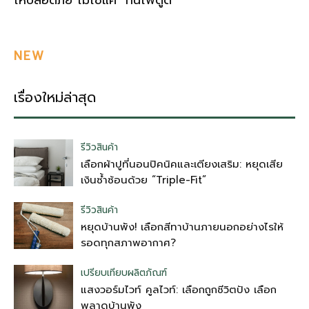
NEW
เรื่องใหม่ล่าสุด
รีวิวสินค้า
เลือกผ้าปูที่นอนปิคนิคและเตียงเสริม: หยุดเสีย
เงินซ้ำซ้อนด้วย “Triple-Fit”
รีวิวสินค้า
หยุดบ้านพัง! เลือกสีทาบ้านภายนอกอย่างไรให้
รอดทุกสภาพอากาศ?
เปรียบเทียบผลิตภัณฑ์
แสงวอร์มไวท์ คูลไวท์: เลือกถูกชีวิตปัง เลือก
พลาดบ้านพัง