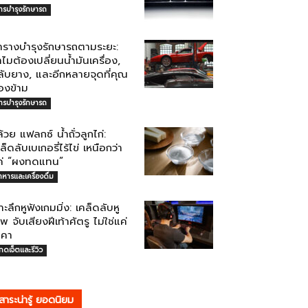
ารบำรุงรักษารถ
ารางบำรุงรักษารถตามระยะ:
ไมต้องเปลี่ยนน้ำมันเครื่อง,
ลับยาง, และอีกหลายจุดที่คุณ
องข้าม
ารบำรุงรักษารถ
้วย แฟลกซ์ น้ำถั่วลูกไก่:
ล็ดลับเบเกอรี่ไร้ไข่ เหนือกว่า
ค่ “ผงทดแทน”
าหารและเครื่องดื่ม
าะลึกหูฟังเกมมิ่ง: เคล็ดลับหู
พ จับเสียงฝีเท้าศัตรู ไม่ใช่แค่
าคา
กดเจ็ตและรีวิว
สาระน่ารู้ ยอดนิยม