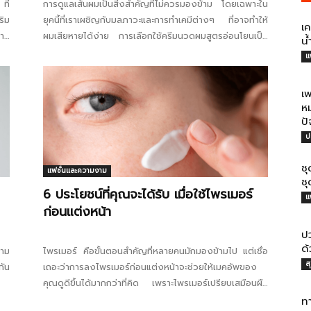
ที่
การดูแลเส้นผมเป็นสิ่งสำคัญที่ไม่ควรมองข้าม โดยเฉพาะใน
ริม
ยุคนี้ที่เราเผชิญกับมลภาวะและการทำเคมีต่างๆ ที่อาจทำให้
เ
ลาก
ผมเสียหายได้ง่าย การเลือกใช้ครีมนวดผมสูตรอ่อนโยนเป็น
น
อีกหนึ่งตัวช่วยสำคัญในการบำรุงเส้นผมให้มีสุขภาพดีและดูมี
แ
ชีวิตชีวา ครีมนวดผมสูตรmujอ่อนโยนมักจะประกอบด้วย
ส่วนผสมที่อ่อนโยนต่อหนังศีรษะและเส้นผม ทำให้ผู้ใช้สามารถ
เ
รู้สึกมั่นใจได้ว่าผมจะได้รับการบำรุงอย่างเหมาะสมโดยไม่
หม
ทำให้เกิดการระคายเคือง 1....
ปั
ป
ช
แฟชั่นและความงาม
ช
6 ประโยชน์ที่คุณจะได้รับ เมื่อใช้ไพรเมอร์
แ
ก่อนแต่งหน้า
ปว
ด
วาม
ไพรเมอร์ คือขั้นตอนสำคัญที่หลายคนมักมองข้ามไป แต่เชื่อ
ส
กัน
เถอะว่าการลงไพรเมอร์ก่อนแต่งหน้าจะช่วยให้เมคอัพของ
คุณดูดีขึ้นได้มากกว่าที่คิด เพราะไพรเมอร์เปรียบเสมือนผืน
ผ้าใบที่ช่วยปรับสภาพผิวให้เรียบเนียนก่อนลงรองพื้น ทำให้
ท