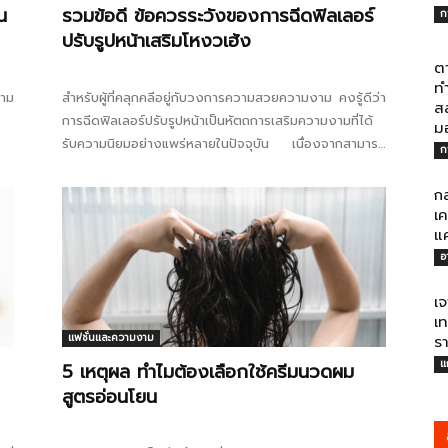
น
รวมข้อดี ข้อควรระวังของการฉีดฟิลเลอร์
ก
ปรับรูปหน้าเสริมโหงวเฮ้ง
ต
ทำ
วาม
สำหรับผู้ที่คลุกคลีอยู่กับวงการความสวยความงาม คงรู้ดีว่า
ส
การฉีดฟิลเลอร์ปรับรูปหน้าเป็นหัตถการเสริมความงามที่ได้
ไทย
ม
รับความนิยมอย่างแพร่หลายในปัจจุบัน เนื่องจากสามารถ
ก
ปรับเปลี่ยนรูปหน้าให้ดูดีขึ้นได้โดยไม่ต้องผ่าตัดศัลยกรรม
แต่สำหรับใครที่เป็นมือใหม่และอยากทำสวยด้วยการฉีดฟิล
กล
เลอร์กับเขาบ้าง วันนี้จะขอมาอธิบายถึงข้อดีและข้อควรระวัง
เค
แ
ของการฉีดฟิลเลอร์ปรับรูปหน้า...
สบาย(ดอท)คอม
อ
เจ
เท
แฟชั่นและความงาม
ร
แ
5 เหตุผล ทำไมต้องเลือกใช้ครีมนวดผม
สูตรอ่อนโยน