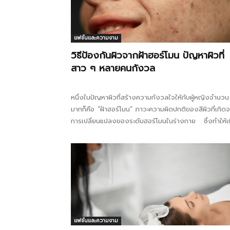
แฟชั่นและความงาม
วิธีป้องกันผิวจากฝ้าฮอร์โมน ปัญหาผิวที่
สาว ๆ หลายคนกังวล
หนึ่งในปัญหาผิวที่สร้างความกังวลใจให้กับผู้หญิงจำนวน
มากก็คือ “ฝ้าฮอร์โมน” ภาวะความผิดปกติของสีผิวที่เกิด
การเปลี่ยนแปลงของระดับฮอร์โมนในร่างกาย ซึ่งทำให้เ
รอยคล้ำเป็นปื้นๆ บนใบหน้า...
แฟชั่นและความงาม