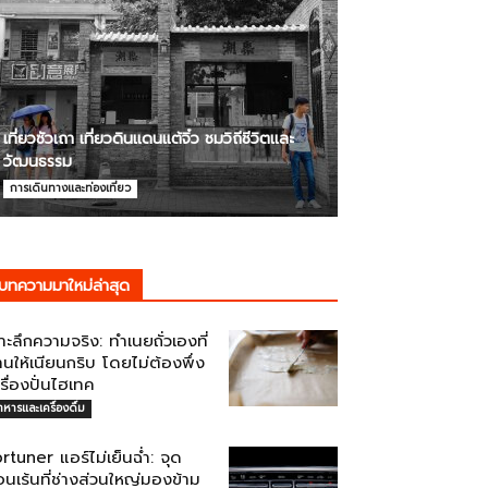
เที่ยวซัวเถา เที่ยวดินแดนแต้จิ๋ว ชมวิถีชีวิตและ
วัฒนธรรม
การเดินทางและท่องเที่ยว
บทความมาใหม่ล่าสุด
าะลึกความจริง: ทำเนยถั่วเองที่
านให้เนียนกริบ โดยไม่ต้องพึ่ง
รื่องปั่นไฮเทค
าหารและเครื่องดื่ม
rtuner แอร์ไม่เย็นฉ่ำ: จุด
อนเร้นที่ช่างส่วนใหญ่มองข้าม